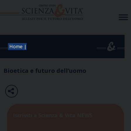
Skip
to
content
|
Home
Bioetica e futuro dell’uomo
Iscriviti a Scienza & Vita NEWS