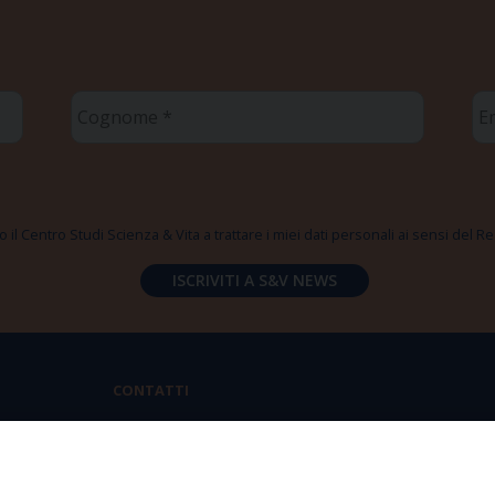
Cognome
Em
*
*
 il Centro Studi Scienza & Vita a trattare i miei dati personali ai sensi del
CONTATTI
Via Aurelia 796 | 00165 Roma
(+39) 06.6819.2554