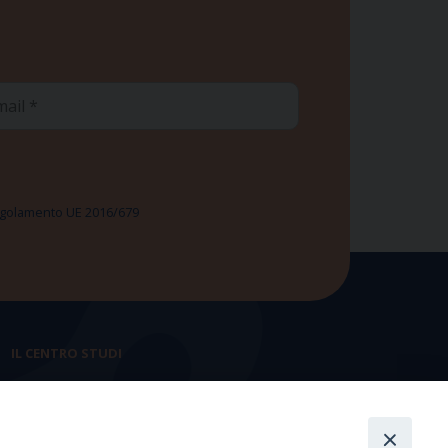
ail
 Regolamento UE 2016/679
IL CENTRO STUDI
La nostra storia
Statuto