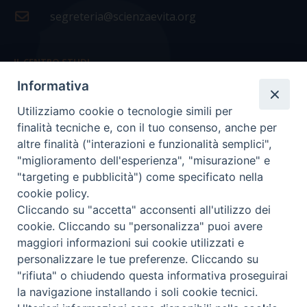
segreteria@scienzaevita.org
IL CENTRO STUDI
Informativa
La nostra storia
Utilizziamo cookie o tecnologie simili per
Statuto
finalità tecniche e, con il tuo consenso, anche per
Presidenza e ufficio presidenza
altre finalità ("interazioni e funzionalità semplici",
"miglioramento dell'esperienza", "misurazione" e
Consiglio scientifico
"targeting e pubblicità") come specificato nella
cookie policy.
Coordinamento nazionale
Cliccando su "accetta" acconsenti all'utilizzo dei
cookie. Cliccando su "personalizza" puoi avere
maggiori informazioni sui cookie utilizzati e
personalizzare le tue preferenze. Cliccando su
"rifiuta" o chiudendo questa informativa proseguirai
COPYRIGHT Scienza & Vita - C.F
96600690588
- Tutti i
la navigazione installando i soli cookie tecnici.
diritti -
Privacy
-
Credits