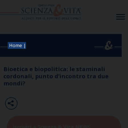
Skip
to
content
|
Home
Bioetica e biopolitica: le staminali
cordonali, punto d’incontro tra due
mondi?
Iscriviti a Scienza & Vita NEWS