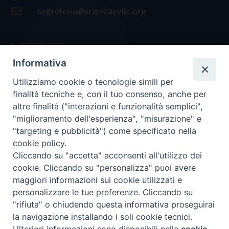
segreteria@scienzaevita.org
IL CENTRO STUDI
Informativa
La nostra storia
Utilizziamo cookie o tecnologie simili per
Statuto
finalità tecniche e, con il tuo consenso, anche per
Presidenza e ufficio presidenza
altre finalità ("interazioni e funzionalità semplici",
"miglioramento dell'esperienza", "misurazione" e
Consiglio scientifico
"targeting e pubblicità") come specificato nella
cookie policy.
Coordinamento nazionale
Cliccando su "accetta" acconsenti all'utilizzo dei
cookie. Cliccando su "personalizza" puoi avere
maggiori informazioni sui cookie utilizzati e
personalizzare le tue preferenze. Cliccando su
"rifiuta" o chiudendo questa informativa proseguirai
COPYRIGHT Scienza & Vita - C.F
96600690588
- Tutti i
la navigazione installando i soli cookie tecnici.
diritti -
Privacy
-
Credits