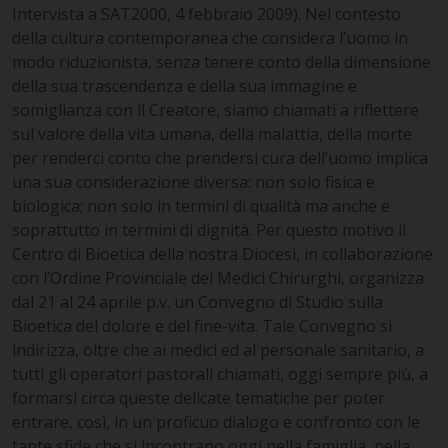
Intervista a SAT2000, 4 febbraio 2009).
Nel contesto
della cultura contemporanea che considera l’uomo in
modo riduzionista, senza tenere conto della dimensione
della sua trascendenza e della sua immagine e
somiglianza con il Creatore, siamo chiamati a riflettere
sul valore della vita umana, della malattia, della morte
per renderci conto che prendersi cura dell’uomo implica
una sua considerazione diversa: non solo fisica e
biologica; non solo in termini di qualità ma anche e
soprattutto in termini di dignità.
Per questo motivo il
Centro di Bioetica della nostra Diocesi, in collaborazione
con l’Ordine Provinciale dei Medici Chirurghi, organizza
dal 21 al 24 aprile p.v. un Convegno di Studio sulla
Bioetica del dolore e del fine-vita.
Tale Convegno si
indirizza, oltre che ai medici ed al personale sanitario, a
tutti gli operatori pastorali chiamati, oggi sempre più, a
formarsi circa queste delicate tematiche per poter
entrare, così, in un proficuo dialogo e confronto con le
tante sfide che si incontrano oggi nella famiglia, nella