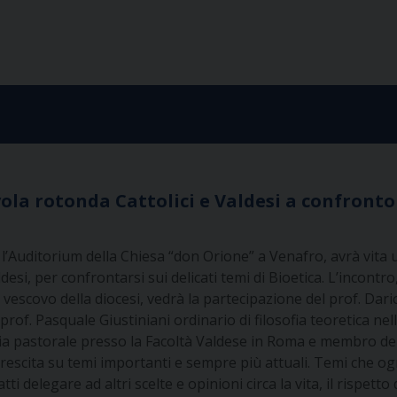
avola rotonda Cattolici e Valdesi a confronto
l’Auditorium della Chiesa “don Orione” a Venafro, avrà vita 
esi, per confrontarsi sui delicati temi di Bioetica. L’incontr
 vescovo della diocesi, vedrà la partecipazione del prof. Dari
prof. Pasquale Giustiniani ordinario di filosofia teoretica nell
gia pastorale presso la Facoltà Valdese in Roma e membro del
escita su temi importanti e sempre più attuali. Temi che og
 delegare ad altri scelte e opinioni circa la vita, il rispett