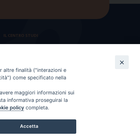
IL CENTRO STUDI
La nostra storia
Statuto
altre finalità ("interazioni e
Presidenza e ufficio presidenza
cità") come specificato nella
Consiglio scientifico
 avere maggiori informazioni sui
Coordinamento nazionale
sta informativa proseguirai la
kie policy
completa.
Accetta
-
Credits