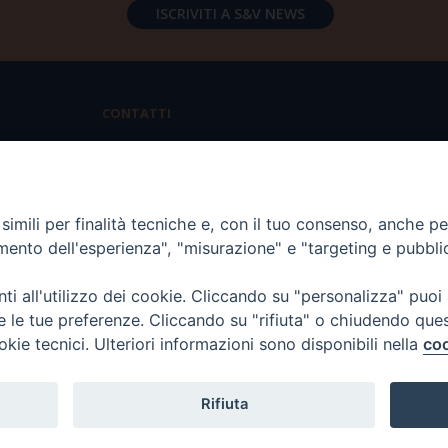
CONTATTI
Via Aurelia 796 | 00165 Roma
(+39) 06.6819.2554
imili per finalità tecniche e, con il tuo consenso, anche per 
segreteria@scienzaevita.org
amento dell'esperienza", "misurazione" e "targeting e pubbli
i all'utilizzo dei cookie. Cliccando su "personalizza" puoi
re le tue preferenze. Cliccando su "rifiuta" o chiudendo que
okie tecnici. Ulteriori informazioni sono disponibili nella
coo
Rifiuta
T Scienza & Vita - C.F
96600690588
- Tutti i diritti -
Privacy