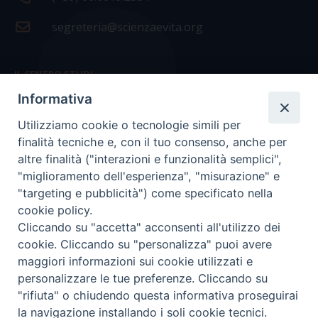
segreteria@scienzaevita.org
IL CENTRO STUDI
Informativa
La nostra storia
Utilizziamo cookie o tecnologie simili per
Statuto
finalità tecniche e, con il tuo consenso, anche per
Presidenza e ufficio presidenza
altre finalità ("interazioni e funzionalità semplici",
"miglioramento dell'esperienza", "misurazione" e
Consiglio scientifico
"targeting e pubblicità") come specificato nella
cookie policy.
Coordinamento nazionale
Cliccando su "accetta" acconsenti all'utilizzo dei
cookie. Cliccando su "personalizza" puoi avere
maggiori informazioni sui cookie utilizzati e
personalizzare le tue preferenze. Cliccando su
"rifiuta" o chiudendo questa informativa proseguirai
COPYRIGHT Scienza & Vita - C.F
96600690588
- Tutti i
la navigazione installando i soli cookie tecnici.
diritti -
Privacy
-
Credits