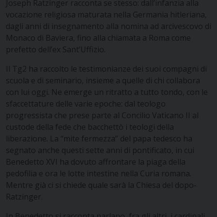
Joseph Ratzinger racconta se stesso: dall’infanzia alla
vocazione religiosa maturata nella Germania hitleriana,
dagli anni di insegnamento alla nomina ad arcivescovo di
Monaco di Baviera, fino alla chiamata a Roma come
prefetto dell’ex Sant’Uffizio.
Il Tg2 ha raccolto le testimonianze dei suoi compagni di
scuola e di seminario, insieme a quelle di chi collabora
con lui oggi. Ne emerge un ritratto a tutto tondo, con le
sfaccettature delle varie epoche: dal teologo
progressista che prese parte al Concilio Vaticano II al
custode della fede che bacchettò i teologi della
liberazione. La “mite fermezza” del papa tedesco ha
segnato anche questi sette anni di pontificato, in cui
Benedetto XVI ha dovuto affrontare la piaga della
pedofilia e ora le lotte intestine nella Curia romana.
Mentre già ci si chiede quale sarà la Chiesa del dopo-
Ratzinger.
In Benedetto si racconta parlano, fra gli altri, i cardinali