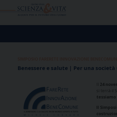
Skip
to
content
SIMPOSIO FARERETE INNOVAZIONE BENECOMUNE
Benessere e salute | Per una società
Il
24 nove
si terrà i
tessiamo 
Il Simpos
costruzion