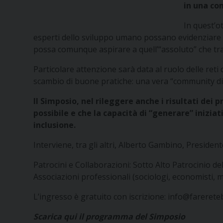
in una co
In quest’ot
esperti dello sviluppo umano possano evidenziare i 
possa comunque aspirare a quell’“assoluto” che tr
Particolare attenzione sarà data al ruolo delle reti 
scambio di buone pratiche: una vera “community di
Il Simposio, nel rileggere anche i risultati dei 
possibile e che la capacità di “generare” inizi
inclusione.
Interviene, tra gli altri, Alberto Gambino, Presiden
Patrocini e Collaborazioni:
Sotto Alto Patrocinio d
Associazioni professionali (sociologi, economisti, me
L’ingresso è gratuito con iscrizione:
info@farerete
Scarica qui il programma del Simposio