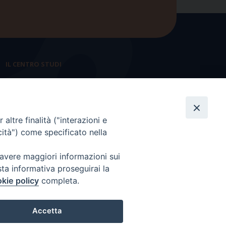
IL CENTRO STUDI
La nostra storia
Statuto
altre finalità ("interazioni e
Presidenza e ufficio presidenza
cità") come specificato nella
Consiglio scientifico
 avere maggiori informazioni sui
Coordinamento nazionale
sta informativa proseguirai la
kie policy
completa.
Accetta
-
Credits