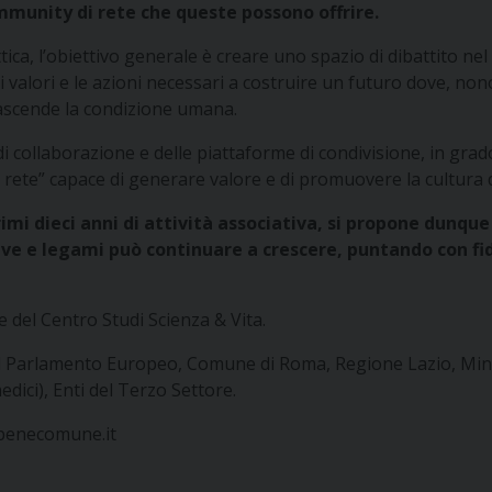
mmunity di rete che queste possono offrire.
tica, l’obiettivo generale è creare uno spazio di dibattito nel 
valori e le azioni necessari a costruire un futuro dove, non
ascende la condizione umana.
di collaborazione e delle piattaforme di condivisione, in grado 
 rete” capace di generare valore e di promuovere la cultur
primi dieci anni di attività associativa, si propone dunqu
ative e legami può continuare a crescere, puntando con fi
te del Centro Studi Scienza & Vita.
el Parlamento Europeo, Comune di Roma, Regione Lazio, Minist
dici), Enti del Terzo Settore.
benecomune.it