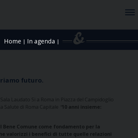
Home
In agenda
|
|
eriamo futuro.
, Sala Laudato Si a Roma in Piazza del Campidoglio
lla Salute di Roma Capitale
“
10 anni insieme:
 sul Bene Comune come fondamento per la
e valorizzi i benefici di tutte quelle relazioni