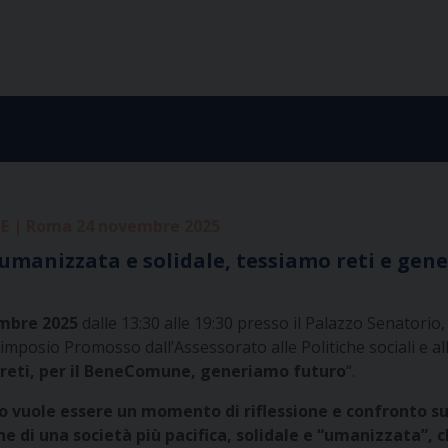
 | Roma 24 novembre 2025
 umanizzata e solidale, tessiamo reti e gen
mbre 2025
dalle 13:30 alle 19:30 presso il Palazzo Senatorio
l Simposio Promosso dall’Assessorato alle Politiche sociali e a
reti, per il BeneComune, generiamo futuro
“.
io vuole essere un momento di riflessione e confronto
e di una società più pacifica, solidale e “umanizzata”, ch