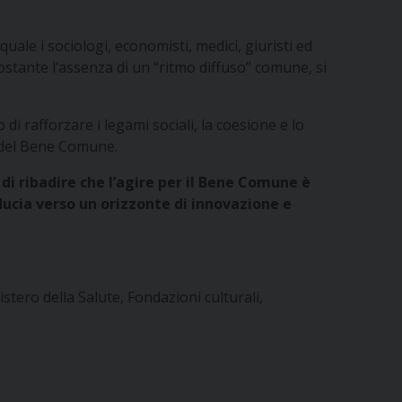
quale i sociologi, economisti, medici, giuristi ed
ostante l’assenza di un “ritmo diffuso” comune, si
di rafforzare i legami sociali, la coesione e lo
a del Bene Comune.
e di ribadire che l’agire per il Bene Comune è
ducia verso un orizzonte di innovazione e
ero della Salute, Fondazioni culturali,