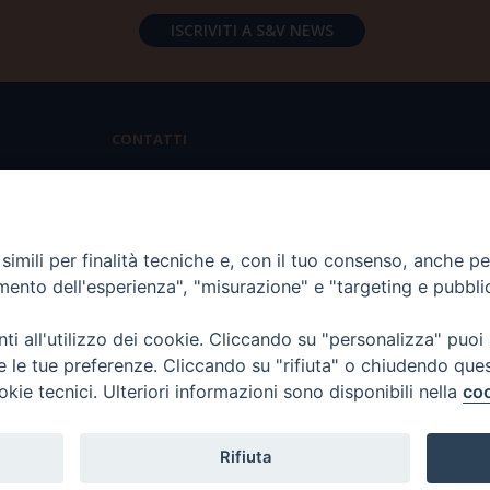
CONTATTI
Via Aurelia 796 | 00165 Roma
(+39) 06.6819.2554
imili per finalità tecniche e, con il tuo consenso, anche per 
segreteria@scienzaevita.org
amento dell'esperienza", "misurazione" e "targeting e pubbli
i all'utilizzo dei cookie. Cliccando su "personalizza" puoi
re le tue preferenze. Cliccando su "rifiuta" o chiudendo que
okie tecnici. Ulteriori informazioni sono disponibili nella
coo
Rifiuta
T Scienza & Vita - C.F
96600690588
- Tutti i diritti -
Privacy