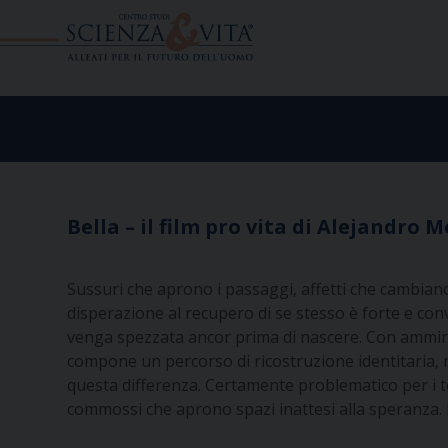
Skip
to
content
Bella – il film pro vita di Alejandro
Sussuri che aprono i passaggi, affetti che cambiano
disperazione al recupero di se stesso è forte e conv
venga spezzata ancor prima di nascere. Con ammirevol
compone un percorso di ricostruzione identitaria, n
questa differenza. Certamente problematico per i tem
commossi che aprono spazi inattesi alla speranza. Il 