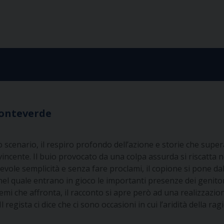
 Monteverde
 scenario, il respiro profondo dell’azione e storie che super
incente. Il buio provocato da una colpa assurda si riscatta n
e semplicità e senza fare proclami, il copione si pone dalla 
el quale entrano in gioco le importanti presenze dei genitori
i che affronta, il racconto si apre però ad una realizzazione
regista ci dice che ci sono occasioni in cui l’aridità della ra