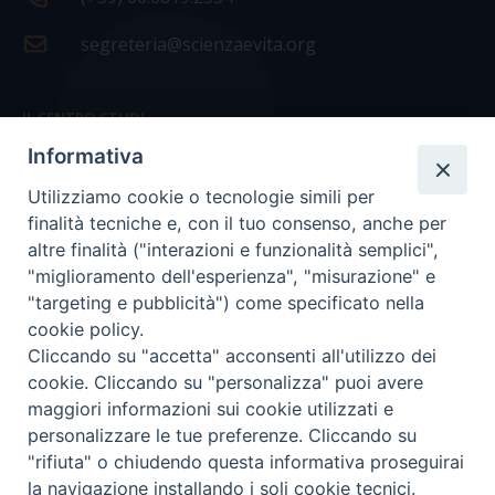
segreteria@scienzaevita.org
IL CENTRO STUDI
Informativa
La nostra storia
Utilizziamo cookie o tecnologie simili per
Statuto
finalità tecniche e, con il tuo consenso, anche per
Presidenza e ufficio presidenza
altre finalità ("interazioni e funzionalità semplici",
"miglioramento dell'esperienza", "misurazione" e
Consiglio scientifico
"targeting e pubblicità") come specificato nella
cookie policy.
Coordinamento nazionale
Cliccando su "accetta" acconsenti all'utilizzo dei
cookie. Cliccando su "personalizza" puoi avere
maggiori informazioni sui cookie utilizzati e
personalizzare le tue preferenze. Cliccando su
"rifiuta" o chiudendo questa informativa proseguirai
COPYRIGHT Scienza & Vita - C.F
96600690588
- Tutti i
la navigazione installando i soli cookie tecnici.