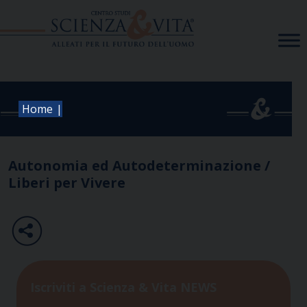
Skip
to
content
|
Home
Autonomia ed Autodeterminazione /
Liberi per Vivere
Iscriviti a Scienza & Vita NEWS