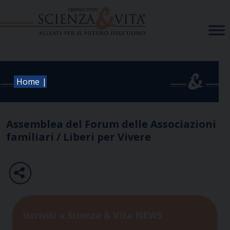
Skip
to
content
|
Home
Assemblea del Forum delle Associazioni
familiari / Liberi per Vivere
Iscriviti a Scienza & Vita NEWS