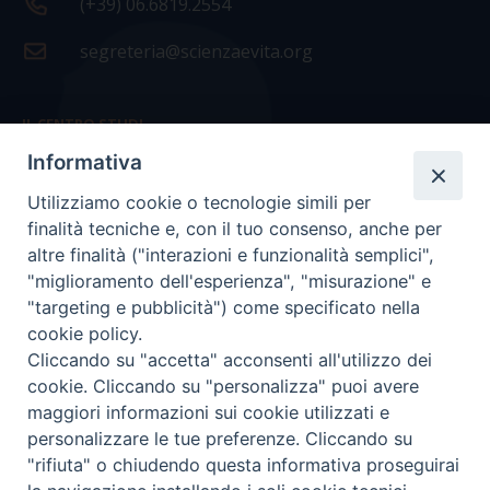
(+39) 06.6819.2554
segreteria@scienzaevita.org
IL CENTRO STUDI
Informativa
La nostra storia
Utilizziamo cookie o tecnologie simili per
Statuto
finalità tecniche e, con il tuo consenso, anche per
Presidenza e ufficio presidenza
altre finalità ("interazioni e funzionalità semplici",
"miglioramento dell'esperienza", "misurazione" e
Consiglio scientifico
"targeting e pubblicità") come specificato nella
cookie policy.
Coordinamento nazionale
Cliccando su "accetta" acconsenti all'utilizzo dei
cookie. Cliccando su "personalizza" puoi avere
maggiori informazioni sui cookie utilizzati e
personalizzare le tue preferenze. Cliccando su
"rifiuta" o chiudendo questa informativa proseguirai
COPYRIGHT Scienza & Vita - C.F
96600690588
- Tutti i