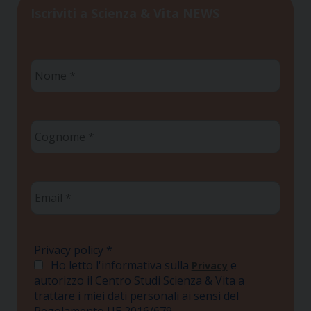
Iscriviti a Scienza & Vita NEWS
Nome
*
Cognome
*
Email
*
Privacy policy
*
Ho letto l'informativa sulla
e
Privacy
autorizzo il Centro Studi Scienza & Vita a
trattare i miei dati personali ai sensi del
Regolamento UE 2016/679