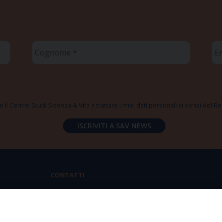
Cognome
Em
*
*
 il Centro Studi Scienza & Vita a trattare i miei dati personali ai sensi del
CONTATTI
Via Aurelia 796 | 00165 Roma
(+39) 06.6819.2554