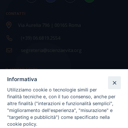
CONTATTI
Via Aurelia 796 | 00165 Roma
(+39) 06.6819.2554
segreteria@scienzaevita.org
IL CENTRO STUDI
Informativa
La nostra storia
Utilizziamo cookie o tecnologie simili per
Statuto
finalità tecniche e, con il tuo consenso, anche per
Presidenza e ufficio presidenza
altre finalità ("interazioni e funzionalità semplici",
"miglioramento dell'esperienza", "misurazione" e
Consiglio scientifico
"targeting e pubblicità") come specificato nella
cookie policy.
Coordinamento nazionale