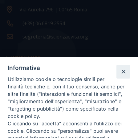
Via Aurelia 796 | 00165 Roma
(+39) 06.6819.2554
segreteria@scienzaevita.org
IL CENTRO STUDI
Informativa
La nostra storia
Utilizziamo cookie o tecnologie simili per
Statuto
finalità tecniche e, con il tuo consenso, anche per
Presidenza e ufficio presidenza
altre finalità ("interazioni e funzionalità semplici",
"miglioramento dell'esperienza", "misurazione" e
Consiglio scientifico
"targeting e pubblicità") come specificato nella
cookie policy.
Coordinamento nazionale
Cliccando su "accetta" acconsenti all'utilizzo dei
cookie. Cliccando su "personalizza" puoi avere