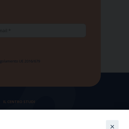
ail
 Regolamento UE 2016/679
IL CENTRO STUDI
La nostra storia
Statuto