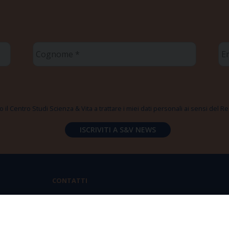
Cognome
Em
*
*
 il Centro Studi Scienza & Vita a trattare i miei dati personali ai sensi del
CONTATTI
Via Aurelia 796 | 00165 Roma
(+39) 06.6819.2554