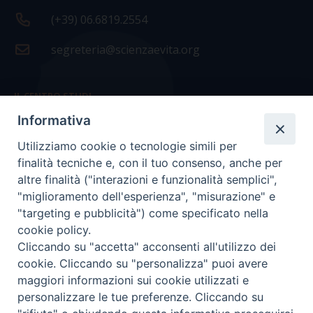
(+39) 06.6819.2554
segreteria@scienzaevita.org
IL CENTRO STUDI
Informativa
La nostra storia
Utilizziamo cookie o tecnologie simili per
Statuto
finalità tecniche e, con il tuo consenso, anche per
Presidenza e ufficio presidenza
altre finalità ("interazioni e funzionalità semplici",
"miglioramento dell'esperienza", "misurazione" e
Consiglio scientifico
"targeting e pubblicità") come specificato nella
cookie policy.
Coordinamento nazionale
Cliccando su "accetta" acconsenti all'utilizzo dei
cookie. Cliccando su "personalizza" puoi avere
maggiori informazioni sui cookie utilizzati e
personalizzare le tue preferenze. Cliccando su