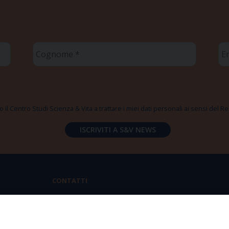
Cognome
Em
*
*
 il Centro Studi Scienza & Vita a trattare i miei dati personali ai sensi del
CONTATTI
Via Aurelia 796 | 00165 Roma
(+39) 06.6819.2554