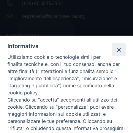
(+39) 06.6819.2554
segreteria@scienzaevita.org
IL CENTRO STUDI
Informativa
La nostra storia
Utilizziamo cookie o tecnologie simili per
Statuto
finalità tecniche e, con il tuo consenso, anche per
Presidenza e ufficio presidenza
altre finalità ("interazioni e funzionalità semplici",
"miglioramento dell'esperienza", "misurazione" e
Consiglio scientifico
"targeting e pubblicità") come specificato nella
cookie policy.
Coordinamento nazionale
Cliccando su "accetta" acconsenti all'utilizzo dei
cookie. Cliccando su "personalizza" puoi avere
maggiori informazioni sui cookie utilizzati e
personalizzare le tue preferenze. Cliccando su
"rifiuta" o chiudendo questa informativa proseguirai
COPYRIGHT Scienza & Vita - C.F
96600690588
- Tutti i