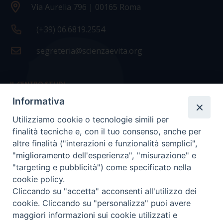
Via Aurelia 796 | 00165 Roma
(+39) 06.6819.2554
segreteria@scienzaevita.org
IL CENTRO STUDI
Informativa
La nostra storia
Utilizziamo cookie o tecnologie simili per
Statuto
finalità tecniche e, con il tuo consenso, anche per
Presidenza e ufficio presidenza
altre finalità ("interazioni e funzionalità semplici",
"miglioramento dell'esperienza", "misurazione" e
Consiglio scientifico
"targeting e pubblicità") come specificato nella
cookie policy.
Coordinamento nazionale
Cliccando su "accetta" acconsenti all'utilizzo dei
cookie. Cliccando su "personalizza" puoi avere
maggiori informazioni sui cookie utilizzati e