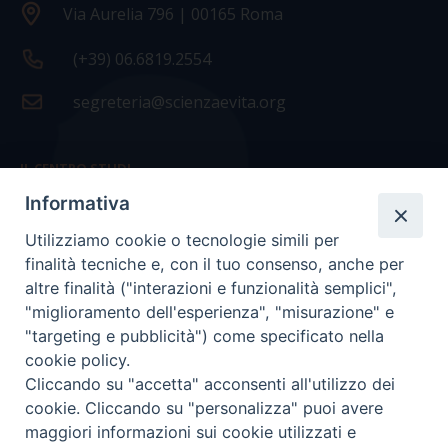
Via Aurelia 796 | 00165 Roma
(+39) 06.6819.2554
segreteria@scienzaevita.org
IL CENTRO STUDI
Informativa
La nostra storia
Utilizziamo cookie o tecnologie simili per
Statuto
finalità tecniche e, con il tuo consenso, anche per
Presidenza e ufficio presidenza
altre finalità ("interazioni e funzionalità semplici",
"miglioramento dell'esperienza", "misurazione" e
Consiglio scientifico
"targeting e pubblicità") come specificato nella
cookie policy.
Coordinamento nazionale
Cliccando su "accetta" acconsenti all'utilizzo dei
cookie. Cliccando su "personalizza" puoi avere
maggiori informazioni sui cookie utilizzati e