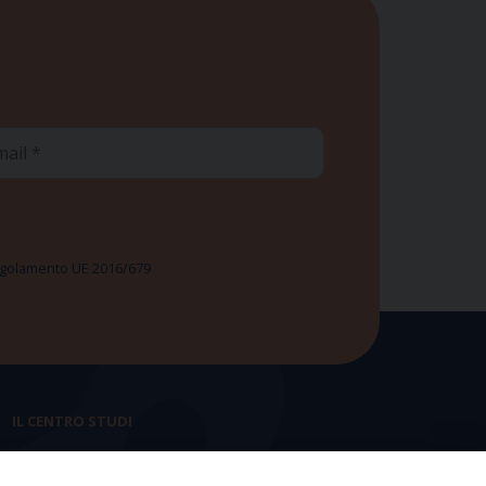
ail
 Regolamento UE 2016/679
IL CENTRO STUDI
La nostra storia