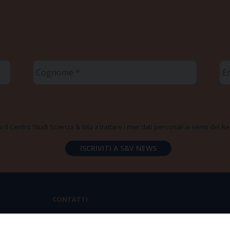
Cognome
Em
*
*
 il Centro Studi Scienza & Vita a trattare i miei dati personali ai sensi del
CONTATTI
Via Aurelia 796 | 00165 Roma