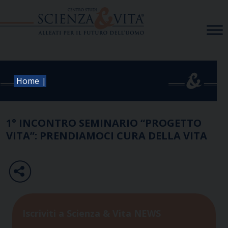
Skip
to
content
|
Home
1° INCONTRO SEMINARIO “PROGETTO
VITA”: PRENDIAMOCI CURA DELLA VITA
Iscriviti a Scienza & Vita NEWS