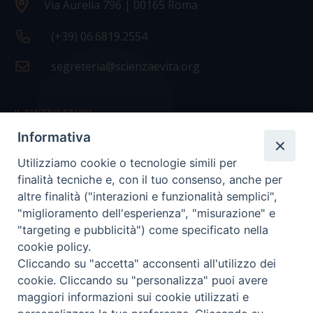
Via Aurelia 796 | 00165 Roma
(+39) 06.6819.2554
segreteria@scienzaevita.org
IL CENTRO STUDI
Informativa
La nostra storia
Utilizziamo cookie o tecnologie simili per
Statuto
finalità tecniche e, con il tuo consenso, anche per
Presidenza e ufficio presidenza
altre finalità ("interazioni e funzionalità semplici",
"miglioramento dell'esperienza", "misurazione" e
Consiglio scientifico
"targeting e pubblicità") come specificato nella
cookie policy.
Coordinamento nazionale
Cliccando su "accetta" acconsenti all'utilizzo dei
cookie. Cliccando su "personalizza" puoi avere
maggiori informazioni sui cookie utilizzati e