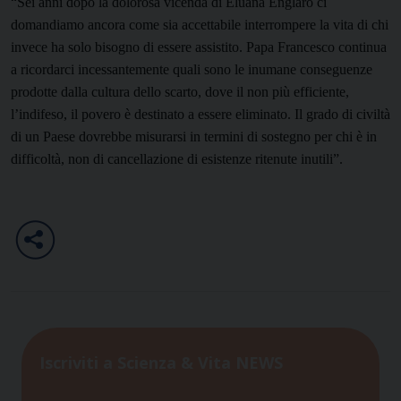
“Sei anni dopo la dolorosa vicenda di Eluana Englaro ci
domandiamo ancora come sia accettabile interrompere la vita di chi
invece ha solo bisogno di essere assistito. Papa Francesco continua
a ricordarci incessantemente quali sono le inumane conseguenze
prodotte dalla cultura dello scarto, dove il non più efficiente,
l’indifeso, il povero è destinato a essere eliminato. Il grado di civiltà
di un Paese dovrebbe misurarsi in termini di sostegno per chi è in
difficoltà, non di cancellazione di esistenze ritenute inutili”.
Iscriviti a Scienza & Vita NEWS