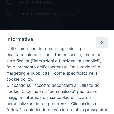
(+39) 06.6819.2554
segreteria@scienzaevita.org
IL CENTRO STUDI
Informativa
La nostra storia
Utilizziamo cookie o tecnologie simili per
Statuto
finalità tecniche e, con il tuo consenso, anche per
Presidenza e ufficio presidenza
altre finalità ("interazioni e funzionalità semplici",
"miglioramento dell'esperienza", "misurazione" e
Consiglio scientifico
"targeting e pubblicità") come specificato nella
cookie policy.
Coordinamento nazionale
Cliccando su "accetta" acconsenti all'utilizzo dei
cookie. Cliccando su "personalizza" puoi avere
maggiori informazioni sui cookie utilizzati e
personalizzare le tue preferenze. Cliccando su
"rifiuta" o chiudendo questa informativa proseguirai
COPYRIGHT Scienza & Vita - C.F
96600690588
- Tutti i