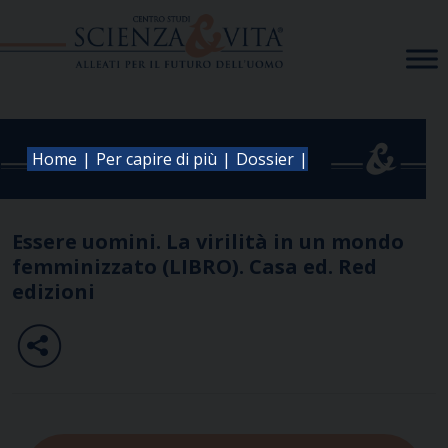
Skip
to
content
|
|
|
Home
Per capire di più
Dossier
Essere uomini. La virilità in un mondo
femminizzato (LIBRO). Casa ed. Red
edizioni