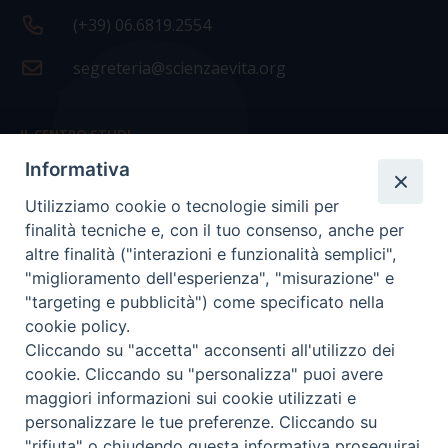
(+39) 06.6819.2554
segreteria@scienzaevita.org
IL CENTRO STUDI
Informativa
La nostra storia
Utilizziamo cookie o tecnologie simili per
Statuto
finalità tecniche e, con il tuo consenso, anche per
Presidenza e ufficio presidenza
altre finalità ("interazioni e funzionalità semplici",
"miglioramento dell'esperienza", "misurazione" e
Consiglio scientifico
"targeting e pubblicità") come specificato nella
cookie policy.
Coordinamento nazionale
Cliccando su "accetta" acconsenti all'utilizzo dei
cookie. Cliccando su "personalizza" puoi avere
maggiori informazioni sui cookie utilizzati e
personalizzare le tue preferenze. Cliccando su
"rifiuta" o chiudendo questa informativa proseguirai