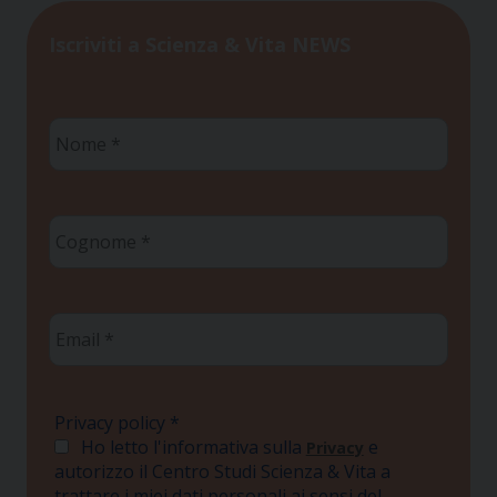
Iscriviti a Scienza & Vita NEWS
Nome
*
Cognome
*
Email
*
Privacy policy
*
Ho letto l'informativa sulla
e
Privacy
autorizzo il Centro Studi Scienza & Vita a
trattare i miei dati personali ai sensi del