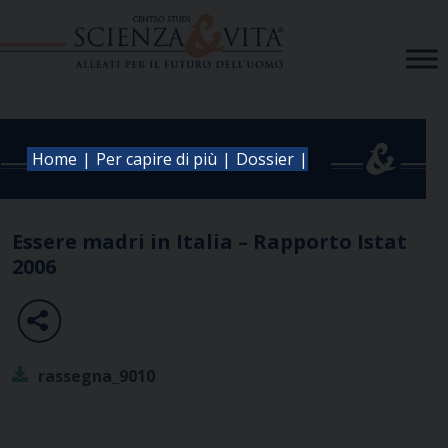
Skip
to
content
|
|
|
Home
Per capire di più
Dossier
Essere madri in Italia – Rapporto Istat
2006
rassegna_9010