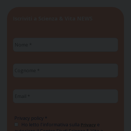
Iscriviti a Scienza & Vita NEWS
Nome
*
Cognome
*
Email
*
Privacy policy
*
Ho letto l'informativa sulla
e
Privacy
autorizzo il Centro Studi Scienza & Vita a