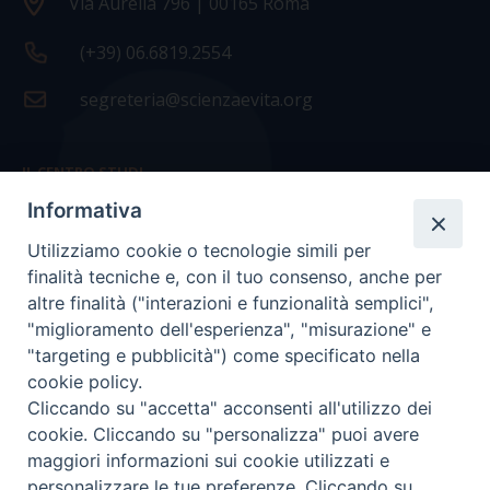
Via Aurelia 796 | 00165 Roma
(+39) 06.6819.2554
segreteria@scienzaevita.org
IL CENTRO STUDI
Informativa
La nostra storia
Utilizziamo cookie o tecnologie simili per
Statuto
finalità tecniche e, con il tuo consenso, anche per
Presidenza e ufficio presidenza
altre finalità ("interazioni e funzionalità semplici",
"miglioramento dell'esperienza", "misurazione" e
Consiglio scientifico
"targeting e pubblicità") come specificato nella
cookie policy.
Coordinamento nazionale
Cliccando su "accetta" acconsenti all'utilizzo dei
cookie. Cliccando su "personalizza" puoi avere
maggiori informazioni sui cookie utilizzati e
personalizzare le tue preferenze. Cliccando su