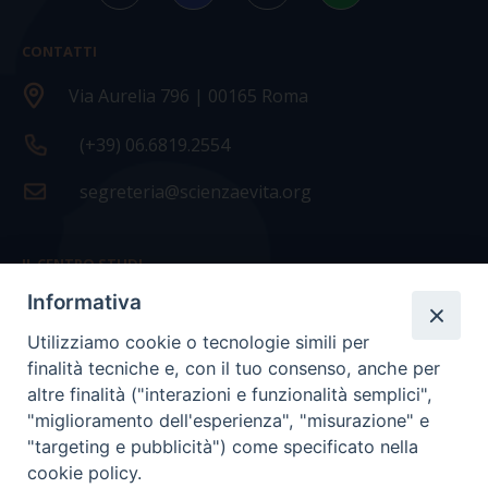
CONTATTI
Via Aurelia 796 | 00165 Roma
(+39) 06.6819.2554
segreteria@scienzaevita.org
IL CENTRO STUDI
Informativa
La nostra storia
Utilizziamo cookie o tecnologie simili per
Statuto
finalità tecniche e, con il tuo consenso, anche per
Presidenza e ufficio presidenza
altre finalità ("interazioni e funzionalità semplici",
"miglioramento dell'esperienza", "misurazione" e
Consiglio scientifico
"targeting e pubblicità") come specificato nella
cookie policy.
Coordinamento nazionale