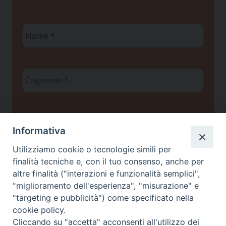
Nome
*
Cognome
*
Email
*
Informativa
Utilizziamo cookie o tecnologie simili per
finalità tecniche e, con il tuo consenso, anche per
Privacy policy
*
Ho letto l'informativa sulla
e
altre finalità ("interazioni e funzionalità semplici",
Privacy
autorizzo il Centro Studi Scienza & Vita a
"miglioramento dell'esperienza", "misurazione" e
trattare i miei dati personali ai sensi del
"targeting e pubblicità") come specificato nella
Regolamento UE 2016/679
cookie policy.
Cliccando su "accetta" acconsenti all'utilizzo dei