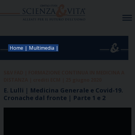
Skip
to
content
|
|
Home
Multimedia
S&V FAD | FORMAZIONE CONTINUA IN MEDICINA A
DISTANZA | crediti ECM | 25 giugno 2020
E. Lulli | Medicina Generale e Covid-19.
Cronache dal fronte | Parte 1 e 2