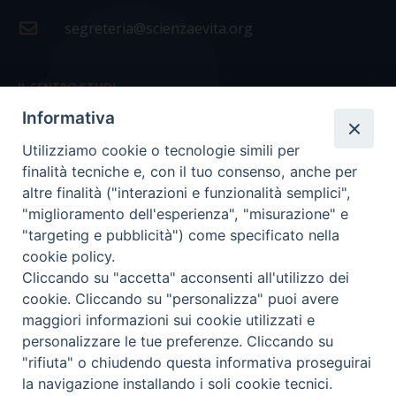
segreteria@scienzaevita.org
IL CENTRO STUDI
Informativa
La nostra storia
Utilizziamo cookie o tecnologie simili per
Statuto
finalità tecniche e, con il tuo consenso, anche per
Presidenza e ufficio presidenza
altre finalità ("interazioni e funzionalità semplici",
"miglioramento dell'esperienza", "misurazione" e
Consiglio scientifico
"targeting e pubblicità") come specificato nella
cookie policy.
Coordinamento nazionale
Cliccando su "accetta" acconsenti all'utilizzo dei
cookie. Cliccando su "personalizza" puoi avere
maggiori informazioni sui cookie utilizzati e
personalizzare le tue preferenze. Cliccando su
"rifiuta" o chiudendo questa informativa proseguirai
COPYRIGHT Scienza & Vita - C.F
96600690588
- Tutti i
la navigazione installando i soli cookie tecnici.
diritti -
Privacy
-
Credits