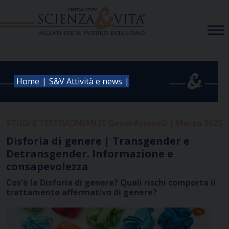
Skip
to
content
|
|
Home
S&V Attività e news
STUDI E TESTIMONIANZE GenerAzioneD | Marzo 2025
Disforia di genere | Transgender e
Detransgender. Informazione e
consapevolezza
Cos'è la Disforia di genere? Quali rischi comporta il
trattamento affermativo di genere?