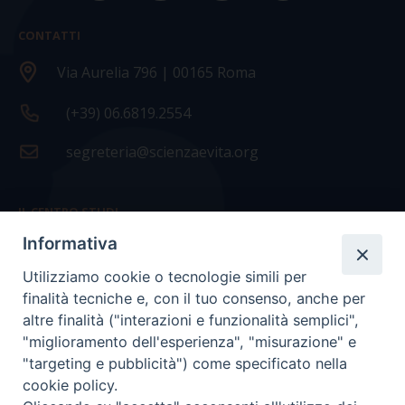
CONTATTI
Via Aurelia 796 | 00165 Roma
(+39) 06.6819.2554
segreteria@scienzaevita.org
IL CENTRO STUDI
Informativa
La nostra storia
Utilizziamo cookie o tecnologie simili per
Statuto
finalità tecniche e, con il tuo consenso, anche per
Presidenza e ufficio presidenza
altre finalità ("interazioni e funzionalità semplici",
"miglioramento dell'esperienza", "misurazione" e
Consiglio scientifico
"targeting e pubblicità") come specificato nella
cookie policy.
Coordinamento nazionale