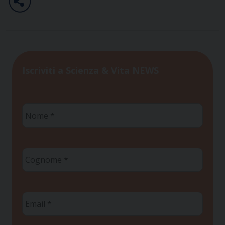
Iscriviti a Scienza & Vita NEWS
Nome
*
Cognome
*
Email
*