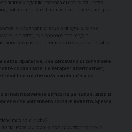
ausa dell’inspiegabile assenza di dati di affluenza
ne; dati desunti da siti non istituzionali) sparsi per
nitori e insegnanti di scuole di ogni ordine e
olvere in fretta”, con approcci che meglio
sizione da maschio a femmina o viceversa. Il fatto
e dette riparative, che cercavano di convincere
mente condannate. Le terapie “affermative”,
attendibile ciò che un/a bambino/a o un
i non risolvere le difficoltà personali, anzi: si
gender e che vorrebbero tornare indietro. Spesso
tiche medico-cliniche?
rte dei Paesi europei e non solo, tranne che in