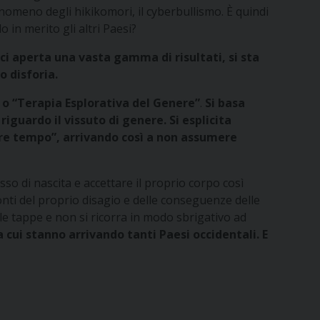
enomeno degli hikikomori, il cyberbullismo. È quindi
in merito gli altri Paesi?
sci aperta una vasta gamma di risultati, si sta
 disforia.
 o “Terapia Esplorativa del Genere”
.
Si basa
iguardo il vissuto di genere. Si esplicita
dere tempo”, arrivando così a non assumere
so di nascita e accettare il proprio corpo così
nti del proprio disagio e delle conseguenze delle
 le tappe e non si ricorra in modo sbrigativo ad
 cui stanno arrivando tanti Paesi occidentali.
E