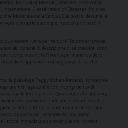
tistical Manual of Mental Disorders,
noto con la
 (
International Classification of Diseases, Injuries
azione Mondiale della Sanità). Dai testi si desume la
on vere e proprie patologie, necessitanti però di
Quanto può essere “vera per sempre” l’autonarrazione
e sociali, nonché di descrizione di sé stessi/e, sono
descrizione, ma anche l’incerta permanenza dello
di prevedere appieno le conseguenze di ciò che
ta, la psicologa Peggy Cohen-Kettenis, fondatrice
ompagnare i/le ragazzini/e con incongruenza di
iscussione le loro opinioni. Qualunque età abbiano,
ai dimostrano diversi studi, può derivare da altre
che di altra natura). Si passa quindi alle terapie
el sesso opposto: per esempio barba, pomo
ese”, trova immediata approvazione nei contesti