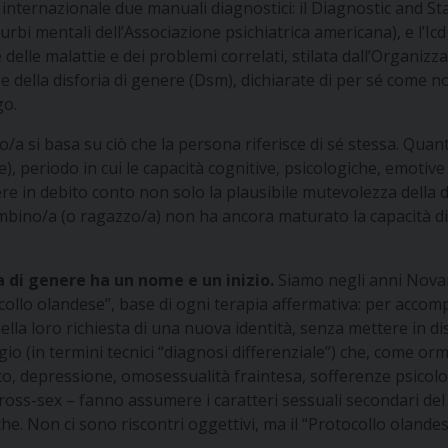
o internazionale due manuali diagnostici: il
Diagnostic and Sta
rbi mentali dell’Associazione psichiatrica americana), e l’Icd
 delle malattie e dei problemi correlati, stilata dall’Organizz
e della disforia di genere (Dsm), dichiarate di per sé come n
go.
inico/a si basa su ciò che la persona riferisce di sé stessa. 
, periodo in cui le capacità cognitive, psicologiche, emotive 
ere in debito conto non solo la plausibile mutevolezza
della 
 bambino/a (o ragazzo/a) non ha ancora maturato la capacità 
a di genere ha un nome e un inizio.
Siamo negli anni Novan
otocollo olandese”, base di ogni terapia affermativa: per acc
lla loro richiesta di una nuova identità, senza mettere in d
o (in termini tecnici “diagnosi differenziale”) che, come orm
co, depressione, omosessualità fraintesa, sofferenze psicologi
cross-sex – fanno assumere i caratteri sessuali secondari d
he. Non ci sono riscontri oggettivi, ma il “Protocollo oland