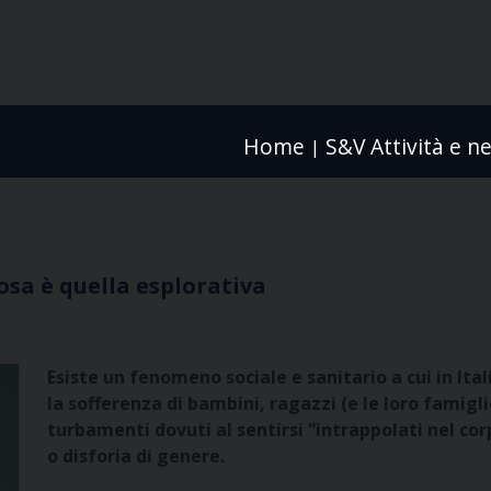
Home
S&V Attività e n
|
tosa è quella esplorativa
Esiste un fenomeno sociale e sanitario a cui in Ita
la sofferenza di bambini, ragazzi (e le loro famigli
turbamenti dovuti al sentirsi “intrappolati nel cor
o disforia di genere.