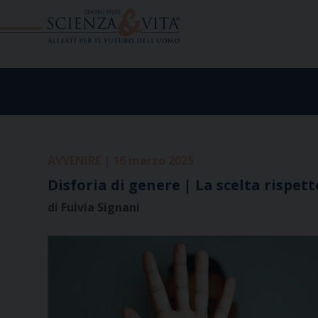
Skip
to
content
AVVENIRE | 16 marzo 2025
Disforia di genere | La scelta rispet
di Fulvia Signani