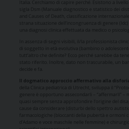
Italia. Cerchiamo di capire perché. Esistono a livell
sigla Dsm (Manuale diagnostico e statistico dei distu
and Causes of Death,
classificazione internazionale
strana situazione dell’incongruenza di genere (Idc) 
una diagnosi clinica effettuata da medico o psicolo
In assenza di segni visibili, il/la professionista cl
di soggetto in età evolutiva (bambino o adolescente)
tutt’altro che definite? Ecco perché sarebbe da ten
stato riferito. Inoltre, dato non trascurabile, un
decide e fa.
Il dogmatico approccio affermativo alla disfori
della Clinica pediatrica di Utrecht, sviluppa il “Pr
genere è opportuno assecondarli – “affermarli” – ne
quasi sempre senza approfondire l’origine del disagi
cause da considerare (disturbi dello spettro autisti
farmacologiche (bloccanti della pubertà e ormoni 
d’Adamo e voce maschile nelle femmine) e chirurgic