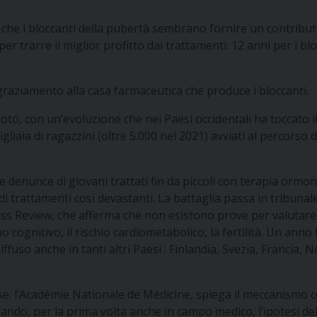
, che i bloccanti della pubertà sembrano fornire un contribut
 per trarre il miglior profitto dai trattamenti: 12 anni per i b
ngraziamento alla casa farmaceutica che produce i bloccanti.
to, con un’evoluzione che nei Paesi occidentali ha toccato i
liaia di ragazzini (oltre 5.000 nel 2021) avviati al percorso d
 denunce di giovani trattati fin da piccoli con terapia ormon
 trattamenti così devastanti. La battaglia passa in tribunale
Cass Review, che afferma che non esistono prove per valutare 
 cognitivo, il rischio cardiometabolico, la fertilità. Un anno f
uso anche in tanti altri Paesi : Finlandia, Svezia, Francia, No
sse: l’Académie Nationale de Médicine, spiega il meccanismo con 
lando, per la prima volta anche in campo medico, l’ipotesi del 