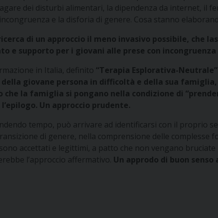
gare dei disturbi alimentari, la dipendenza da internet, il f
incongruenza e la disforia di genere. Cosa stanno elaborando 
ricerca di un approccio il meno invasivo possibile, che la
e supporto per i giovani alle prese con incongruenza o
mazione in Italia, definito
“Terapia Esplorativa-Neutrale”
ella giovane persona in difficoltà e della sua famiglia, r
sato che la famiglia si pongano nella condizione di “pren
 l’epilogo. Un approccio prudente.
dendo tempo, può arrivare ad identificarsi con il proprio ses
ransizione di genere, nella comprensione delle complesse fo
 sono accettati e legittimi, a patto che non vengano bruciate
derebbe l’approccio affermativo.
Un approdo di buon senso a