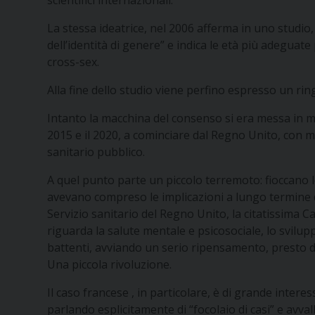
scientifici internazionali.
La stessa ideatrice, nel 2006 afferma in uno studio
dell’identità di genere” e indica le età più adeguate
cross-sex.
Alla fine dello studio viene perfino espresso un ri
Intanto la macchina del consenso si era messa in mo
2015 e il 2020, a cominciare dal Regno Unito, con mig
sanitario pubblico.
A quel punto
parte un piccolo terremoto: fioccano le
avevano compreso le implicazioni a lungo termine di
Servizio sanitario del Regno Unito, la citatissima 
riguarda la salute mentale e psicosociale, lo sviluppo
battenti, avviando un serio ripensamento, presto diff
Una piccola rivoluzione.
Il caso francese , in particolare, è di grande intere
parlando esplicitamente di “focolaio di casi” e avval