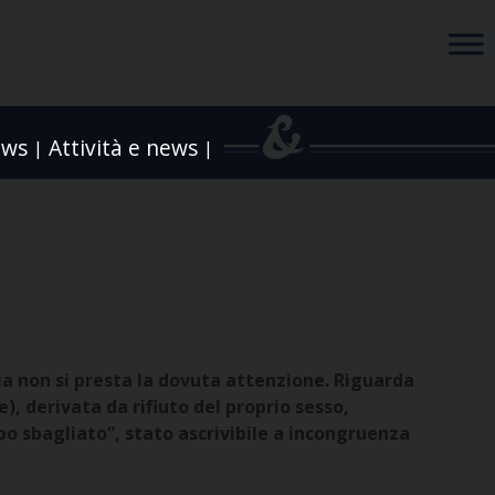
ews
Attività e news
|
|
lia non si presta la dovuta attenzione. Riguarda
e), derivata da rifiuto del proprio sesso,
po sbagliato”, stato ascrivibile a incongruenza