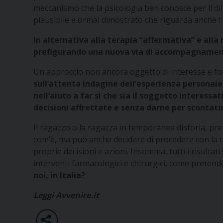
meccanismo che la psicologia ben conosce per il dila
plausibile e ormai dimostrato che riguarda anche l’
In alternativa alla terapia “affermativa” e alla 
prefigurando una nuova via di accompagnamento 
Un approccio non ancora oggetto di interesse e for
sull’attenta indagine dell’esperienza personale d
nell’aiuto a far sì che sia il soggetto interes
decisioni affrettate e senza darne per scontato
Il ragazzo o la ragazza in temporanea disforia, pren
com’è, ma può anche decidere di procedere con la t
proprie decisioni
e azioni.
Insomma, tutti i risultati
interventi farmacologici e chirurgici, come preten
noi, in Italia?
Leggi Avvenire.it