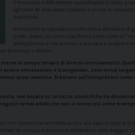
Il fenomeno è difficilmente quantificabile in Italia, a c
agli oltre 40 ambulatori (pubblici o privati in convenzio
la penisola.
Nonostante le segnalazioni informali e allarmanti di ge
grado, questi casi sono stati finora intesi come da “ris
dettaglieremo e che portano a una vera e propria tran
non preoccupi o allarmi.
te messe in campo terapie di diverso orientamento. Quell
n essere omosessuale o transgender, sono ormai larga
senso quasi unanime. Si basano sull’interpretare come 
anta, non basata su certezze scientifiche ha dimostrato d
– ragazzi ormai adulti che non si vivono più come trans
imum non nocere)
che dovrebbe essere alla base di tutte le pra
ti fatti di cronaca, è in corso di abbandono nella maggior pa