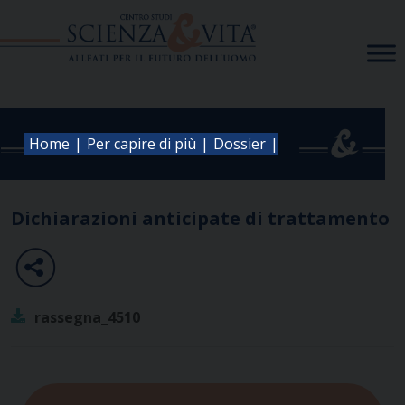
Skip
to
content
|
|
|
Home
Per capire di più
Dossier
Dichiarazioni anticipate di trattamento
rassegna_4510