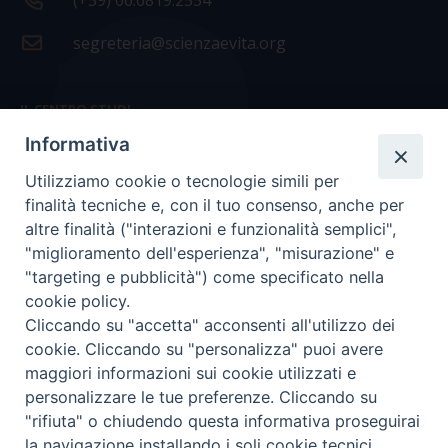
(+39) 06.6819.2554
segreteria@scienzaevita.org
IL CENTRO STUDI
Informativa
La nostra storia
Utilizziamo cookie o tecnologie simili per
Statuto
finalità tecniche e, con il tuo consenso, anche per
Presidenza e ufficio presidenza
altre finalità ("interazioni e funzionalità semplici",
"miglioramento dell'esperienza", "misurazione" e
Consiglio scientifico
"targeting e pubblicità") come specificato nella
cookie policy.
Coordinamento nazionale
Cliccando su "accetta" acconsenti all'utilizzo dei
cookie. Cliccando su "personalizza" puoi avere
maggiori informazioni sui cookie utilizzati e
personalizzare le tue preferenze. Cliccando su
"rifiuta" o chiudendo questa informativa proseguirai
COPYRIGHT Scienza & Vita - C.F
96600690588
- Tutti i
la navigazione installando i soli cookie tecnici.