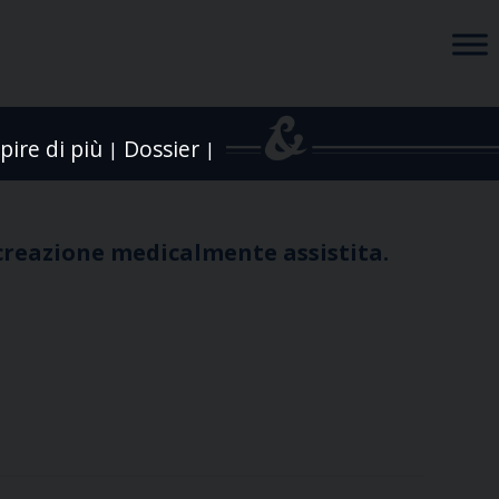
pire di più
Dossier
|
|
ocreazione medicalmente assistita.