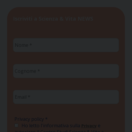
Iscriviti a Scienza & Vita NEWS
Nome
*
Cognome
*
Email
*
Privacy policy
*
Ho letto l'informativa sulla
e
Privacy
autorizzo il Centro Studi Scienza & Vita a