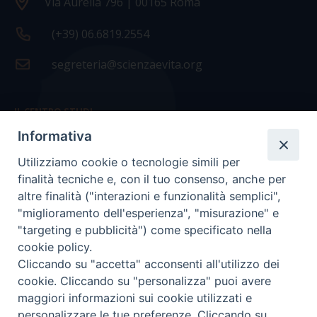
Via Aurelia 796 | 00165 Roma
(+39) 06.6819.2554
segreteria@scienzaevita.org
IL CENTRO STUDI
Informativa
La nostra storia
Utilizziamo cookie o tecnologie simili per
Statuto
finalità tecniche e, con il tuo consenso, anche per
Presidenza e ufficio presidenza
altre finalità ("interazioni e funzionalità semplici",
"miglioramento dell'esperienza", "misurazione" e
Consiglio scientifico
"targeting e pubblicità") come specificato nella
cookie policy.
Coordinamento nazionale
Cliccando su "accetta" acconsenti all'utilizzo dei
cookie. Cliccando su "personalizza" puoi avere
maggiori informazioni sui cookie utilizzati e
personalizzare le tue preferenze. Cliccando su