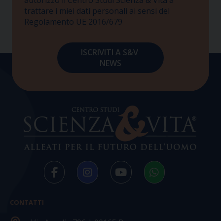
trattare i miei dati personali ai sensi del
Regolamento UE 2016/679
CONTATTI