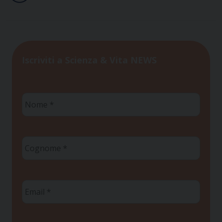
Iscriviti a Scienza & Vita NEWS
Nome
*
Cognome
*
Email
*