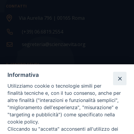
CONTATTI
Via Aurelia 796 | 00165 Roma
(+39) 06.6819.2554
segreteria@scienzaevita.org
IL CENTRO STUDI
Informativa
La nostra storia
Utilizziamo cookie o tecnologie simili per
Statuto
finalità tecniche e, con il tuo consenso, anche per
Presidenza e ufficio presidenza
altre finalità ("interazioni e funzionalità semplici",
"miglioramento dell'esperienza", "misurazione" e
Consiglio scientifico
"targeting e pubblicità") come specificato nella
cookie policy.
Coordinamento nazionale
Cliccando su "accetta" acconsenti all'utilizzo dei