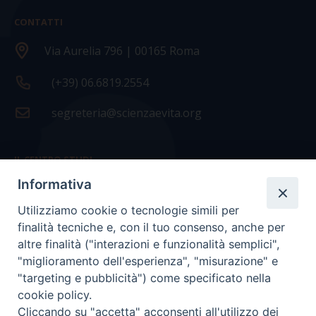
CONTATTI
Via Aurelia 796 | 00165 Roma
(+39) 06.6819.2554
segreteria@scienzaevita.org
IL CENTRO STUDI
Informativa
La nostra storia
Utilizziamo cookie o tecnologie simili per
Statuto
finalità tecniche e, con il tuo consenso, anche per
Presidenza e ufficio presidenza
altre finalità ("interazioni e funzionalità semplici",
"miglioramento dell'esperienza", "misurazione" e
Consiglio scientifico
"targeting e pubblicità") come specificato nella
cookie policy.
Coordinamento nazionale
Cliccando su "accetta" acconsenti all'utilizzo dei