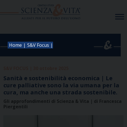
Skip
to
content
|
|
Home
S&V Focus
S&V FOCUS | 30 ottobre 2025
Sanità e sostenibilità economica | Le
cure palliative sono la via umana per la
cura, ma anche una strada sostenibile.
Gli approfondimenti di Scienza & Vita | di Francesca
Piergentili