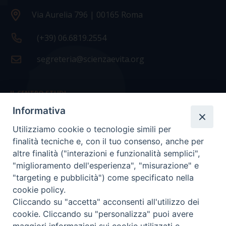
Via Aurelia 796 | 00165 Roma
(+39) 06.6819.2554
segreteria@scienzaevita.org
IL CENTRO STUDI
Informativa
La nostra storia
Utilizziamo cookie o tecnologie simili per
Statuto
finalità tecniche e, con il tuo consenso, anche per
Presidenza e ufficio presidenza
altre finalità ("interazioni e funzionalità semplici",
"miglioramento dell'esperienza", "misurazione" e
Consiglio scientifico
"targeting e pubblicità") come specificato nella
cookie policy.
Coordinamento nazionale
Cliccando su "accetta" acconsenti all'utilizzo dei
cookie. Cliccando su "personalizza" puoi avere