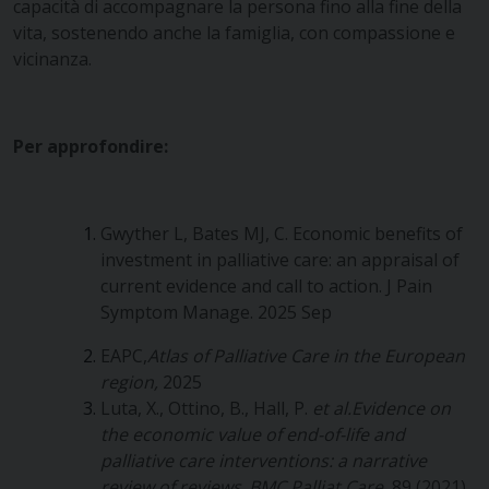
capacità di accompagnare la persona fino alla fine della
vita, sostenendo anche la famiglia, con compassione e
vicinanza.
Per approfondire:
Gwyther L, Bates MJ, C. Economic benefits of
investment in palliative care: an appraisal of
current evidence and call to action. J Pain
Symptom Manage. 2025 Sep
EAPC,
Atlas of Palliative Care in the European
region,
2025
Luta, X., Ottino, B., Hall, P.
et al.
Evidence on
the economic value of end-of-life and
palliative care interventions: a narrative
review of reviews
.
BMC Palliat Care
, 89 (2021).