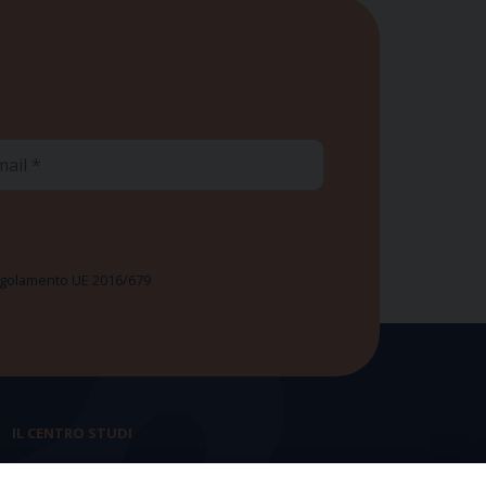
ail
 Regolamento UE 2016/679
IL CENTRO STUDI
La nostra storia