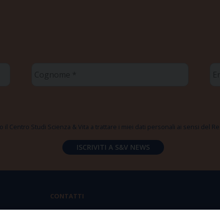
Cognome
Em
*
*
 il Centro Studi Scienza & Vita a trattare i miei dati personali ai sensi del
CONTATTI
Via Aurelia 796 | 00165 Roma