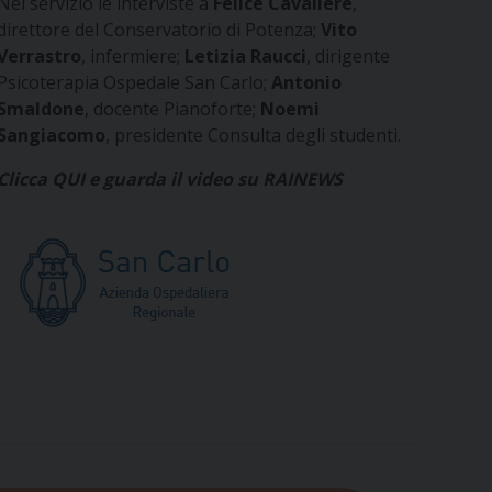
Nel servizio le interviste a
Felice Cavaliere
,
direttore del Conservatorio di Potenza;
Vito
Verrastro
, infermiere;
Letizia Raucci
, dirigente
Psicoterapia Ospedale San Carlo;
Antonio
Smaldone
, docente Pianoforte;
Noemi
Sangiacomo
, presidente Consulta degli studenti.
Clicca QUI e guarda il video su RAINEWS