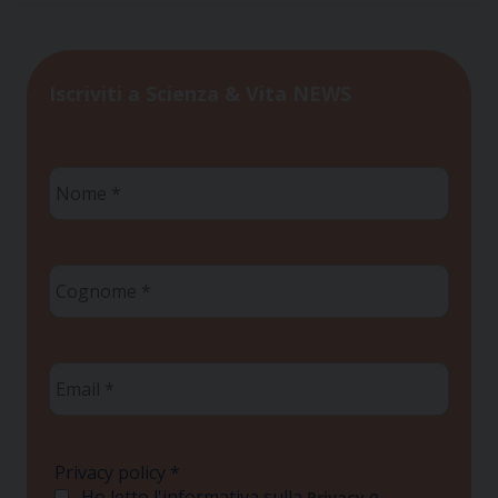
Iscriviti a Scienza & Vita NEWS
Nome
*
Cognome
*
Email
*
Privacy policy
*
Ho letto l'informativa sulla
e
Privacy