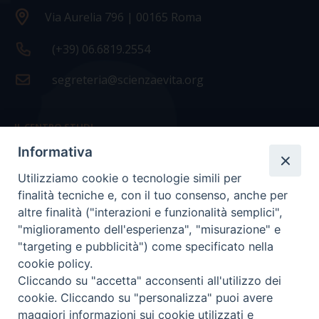
Via Aurelia 796 | 00165 Roma
(+39) 06.6819.2554
segreteria@scienzaevita.org
IL CENTRO STUDI
Informativa
La nostra storia
Utilizziamo cookie o tecnologie simili per
Statuto
finalità tecniche e, con il tuo consenso, anche per
Presidenza e ufficio presidenza
altre finalità ("interazioni e funzionalità semplici",
"miglioramento dell'esperienza", "misurazione" e
Consiglio scientifico
"targeting e pubblicità") come specificato nella
cookie policy.
Coordinamento nazionale
Cliccando su "accetta" acconsenti all'utilizzo dei
cookie. Cliccando su "personalizza" puoi avere
maggiori informazioni sui cookie utilizzati e