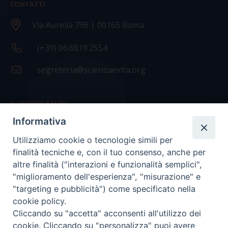
CONTATTI
Via Aurelia 796 | 00165 Roma
(+39) 06.6819.2554
segreteria@scienzaevita.org
IL CENTRO STUDI
Informativa
La nostra storia
Utilizziamo cookie o tecnologie simili per
Statuto
finalità tecniche e, con il tuo consenso, anche per
Presidenza e ufficio presidenza
altre finalità ("interazioni e funzionalità semplici",
"miglioramento dell'esperienza", "misurazione" e
Consiglio scientifico
"targeting e pubblicità") come specificato nella
cookie policy.
Coordinamento nazionale
Cliccando su "accetta" acconsenti all'utilizzo dei
cookie. Cliccando su "personalizza" puoi avere