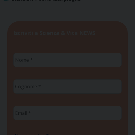
Iscriviti a Scienza & Vita NEWS
Nome
*
Cognome
*
Email
*