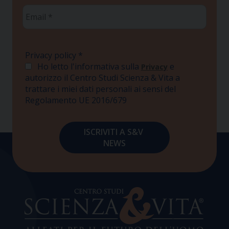
Email
*
Privacy policy
*
Ho letto l'informativa sulla
e
Privacy
autorizzo il Centro Studi Scienza & Vita a
trattare i miei dati personali ai sensi del
Regolamento UE 2016/679