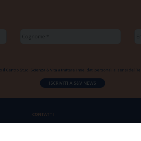
Cognome
Em
*
*
 il Centro Studi Scienza & Vita a trattare i miei dati personali ai sensi del
CONTATTI
Via Aurelia 796 | 00165 Roma