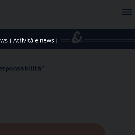
ews
Attività e news
|
|
responsabilità”