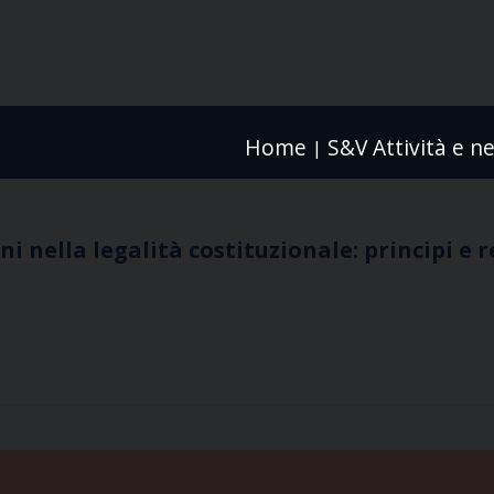
Home
S&V Attività e n
|
i nella legalità costituzionale: principi e 