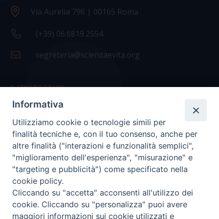
Via Aurelia 796 | 00165 Roma
(+39) 06.6819.2554
segreteria@scienzaevita.org
IL CENTRO STUDI
Informativa
La nostra storia
Utilizziamo cookie o tecnologie simili per
Statuto
finalità tecniche e, con il tuo consenso, anche per
Presidenza e ufficio presidenza
altre finalità ("interazioni e funzionalità semplici",
"miglioramento dell'esperienza", "misurazione" e
Consiglio scientifico
"targeting e pubblicità") come specificato nella
cookie policy.
Coordinamento nazionale
Cliccando su "accetta" acconsenti all'utilizzo dei
cookie. Cliccando su "personalizza" puoi avere
maggiori informazioni sui cookie utilizzati e