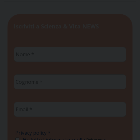
Iscriviti a Scienza & Vita NEWS
Nome
*
Cognome
*
Email
*
Privacy policy
*
Ho letto l'informativa sulla
e
Privacy