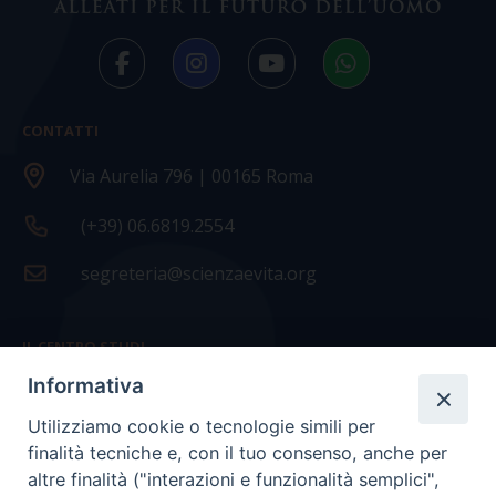
CONTATTI
Via Aurelia 796 | 00165 Roma
(+39) 06.6819.2554
segreteria@scienzaevita.org
IL CENTRO STUDI
Informativa
La nostra storia
Utilizziamo cookie o tecnologie simili per
Statuto
finalità tecniche e, con il tuo consenso, anche per
Presidenza e ufficio presidenza
altre finalità ("interazioni e funzionalità semplici",