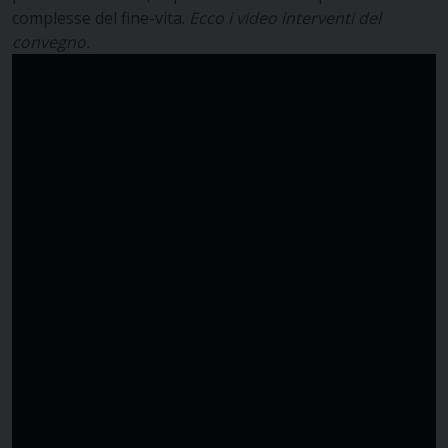
complesse del fine-vita.
Ecco i video interventi del
convegno
.