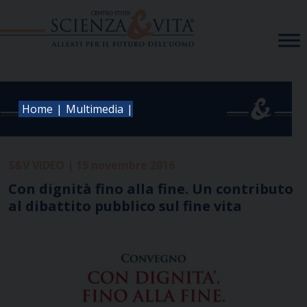
Skip
to
content
|
|
Home
Multimedia
S&V VIDEO | 15 novembre 2016
Con dignità fino alla fine. Un contributo
al dibattito pubblico sul fine vita