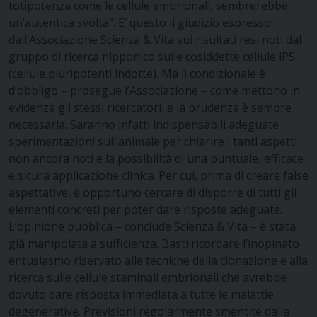
totipotenza come le cellule embrionali, sembrerebbe
un’autentica svolta”. E’ questo il giudizio espresso
dall’Associazione Scienza & Vita sui risultati resi noti dal
gruppo di ricerca nipponico sulle cosiddette cellule iPS
(cellule pluripotenti indotte). Ma il condizionale è
d’obbligo – prosegue l’Associazione – come mettono in
evidenza gli stessi ricercatori, e la prudenza è sempre
necessaria. Saranno infatti indispensabili adeguate
sperimentazioni sull’animale per chiarire i tanti aspetti
non ancora noti e la possibilità di una puntuale, efficace
e sicura applicazione clinica. Per cui, prima di creare false
aspettative, è opportuno cercare di disporre di tutti gli
elementi concreti per poter dare risposte adeguate.
L’opinione pubblica – conclude Scienza & Vita – è stata
già manipolata a sufficienza. Basti ricordare l’inopinato
entusiasmo riservato alle tecniche della clonazione e alla
ricerca sulle cellule staminali embrionali che avrebbe
dovuto dare risposta immediata a tutte le malattie
degenerative. Previsioni regolarmente smentite dalla