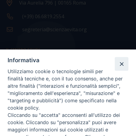
Via Aurelia 796 | 00165 Roma
(+39) 06.6819.2554
segreteria@scienzaevita.org
IL CENTRO STUDI
Informativa
La nostra storia
Utilizziamo cookie o tecnologie simili per
Statuto
finalità tecniche e, con il tuo consenso, anche per
Presidenza e ufficio presidenza
altre finalità ("interazioni e funzionalità semplici",
"miglioramento dell'esperienza", "misurazione" e
Consiglio scientifico
"targeting e pubblicità") come specificato nella
cookie policy.
Coordinamento nazionale
Cliccando su "accetta" acconsenti all'utilizzo dei
cookie. Cliccando su "personalizza" puoi avere
maggiori informazioni sui cookie utilizzati e