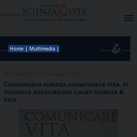
Skip
to
content
|
|
Home
Multimedia
S&V GALLERY | 4-5 maggio 2012
Comunicare scienza comunicare vita. XI
Incontro Associazioni Locali Scienza &
Vita