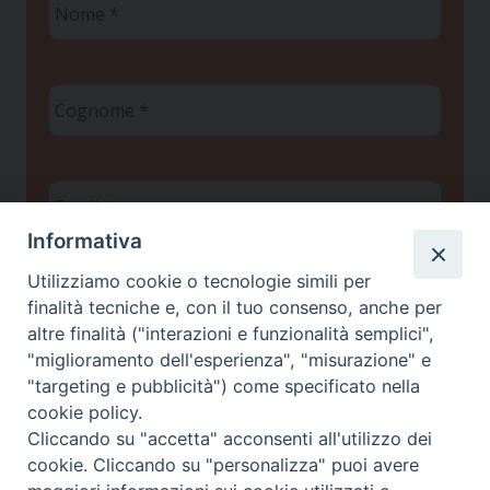
*
Cognome
*
Email
*
Informativa
Utilizziamo cookie o tecnologie simili per
Privacy policy
*
finalità tecniche e, con il tuo consenso, anche per
Ho letto l'informativa sulla
e
Privacy
altre finalità ("interazioni e funzionalità semplici",
autorizzo il Centro Studi Scienza & Vita a
trattare i miei dati personali ai sensi del
"miglioramento dell'esperienza", "misurazione" e
Regolamento UE 2016/679
"targeting e pubblicità") come specificato nella
cookie policy.
Cliccando su "accetta" acconsenti all'utilizzo dei
cookie. Cliccando su "personalizza" puoi avere