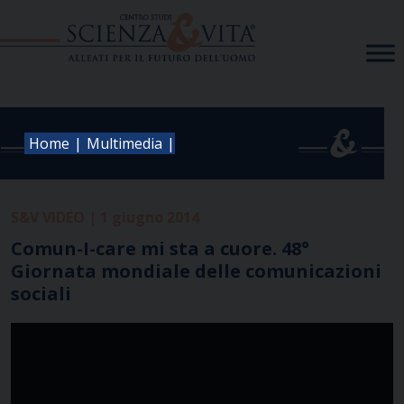
Skip
to
content
|
|
Home
Multimedia
S&V VIDEO | 1 giugno 2014
Comun-I-care mi sta a cuore. 48°
Giornata mondiale delle comunicazioni
sociali