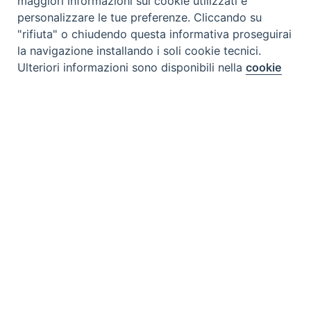
maggiori informazioni sui cookie utilizzati e
personalizzare le tue preferenze. Cliccando su
"rifiuta" o chiudendo questa informativa proseguirai
la navigazione installando i soli cookie tecnici.
Ulteriori informazioni sono disponibili nella
cookie
Preferenze Cookie
policy
completa.
Personalizza
Rifiuta
CONTATTI
Accetta
Via Aurelia 796 | 00165 Roma
(+39) 06.6819.2554
segreteria@scienzaevita.org